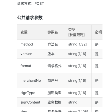
请求方式：POST
公共请求参数
类型
变量
参数名
必填
[长度限制]
method
方法名
string[1,32]
是
Q
version
版本
string[1,16]
是
接
format
请求格式
string[1,16]
是
支
merchantNo
商户号
string[1,16]
是
signType
加密类型
string[1,16]
是
R
signContent
业务数据
string
是
sign
签名数据
string[1,128]
否