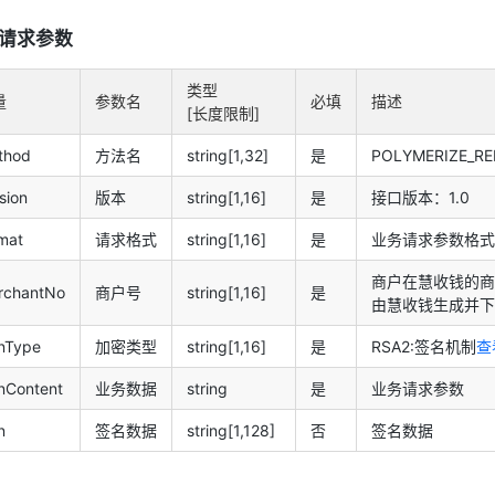
请求参数
类型
量
参数名
必填
描述
[长度限制]
thod
方法名
string[1,32]
是
POLYMERIZE_R
sion
版本
string[1,16]
是
接口版本：1.0
mat
请求格式
string[1,16]
是
业务请求参数格式
商户在慧收钱的商
rchantNo
商户号
string[1,16]
是
由慧收钱生成并下
gnType
加密类型
string[1,16]
是
RSA2:签名机制
查
nContent
业务数据
string
是
业务请求参数
n
签名数据
string[1,128]
否
签名数据