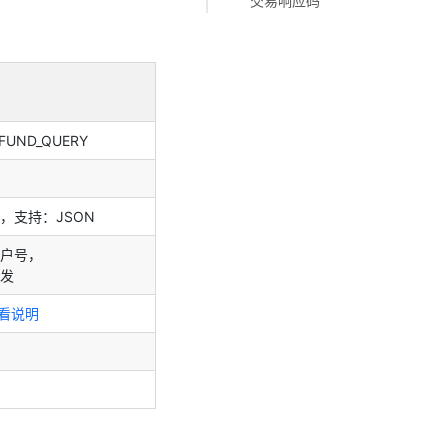
交易响应码
EFUND_QUERY
，支持：JSON
户号，
发
看说明