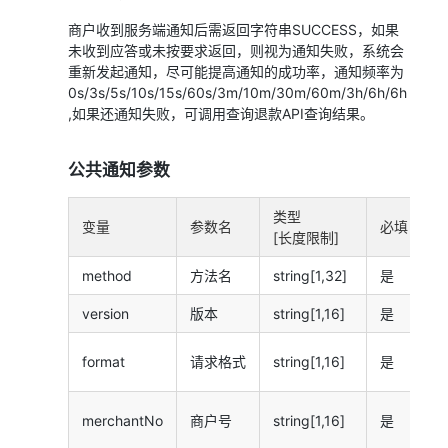
商户收到服务端通知后需返回字符串SUCCESS，如果
未收到应答或未按要求返回，则视为通知失败，系统会
重新发起通知，尽可能提高通知的成功率，通知频率为
0s/3s/5s/10s/15s/60s/3m/10m/30m/60m/3h/6h/6h
,如果还通知失败，可调用查询退款API查询结果。
公共通知参数
类型
变量
参数名
必填
[长度限制]
method
方法名
string[1,32]
是
C
version
版本
string[1,16]
是
接
format
请求格式
string[1,16]
是
支
merchantNo
商户号
string[1,16]
是